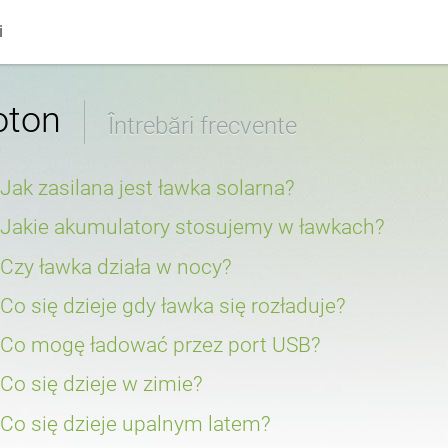
i
 gunoi
Coșuri de separare a deșeu
engleză (USA)
oton
Întrebări frecvente
pentru biciclete
Zona de ciclism
italiană
Jak zasilana jest ławka solarna?
Banca solară este alimentată în două moduri, de la soare și de l
Jakie akumulatory stosujemy w ławkach?
de control al energiei prioritizează utilizarea energiei solare. B
unitatea nu este utilizată. Energia de la baterie este utilizată p
e
ă
Tabele
română
În mod standard, folosim baterii reîncărcabile care pot rezista 
Czy ławka działa w nocy?
înnorate și pe timp de noapte.
de exemplu, iarna, când este mai puțin soare. Bateriile au un elec
utilizare sigură, fără scurgeri.
Da, durata de funcționare depinde de cantitatea de energie stocat
Co się dzieje gdy ławka się rozładuje?
Apoi, toți consumatorii de energie sunt deconectați până când s
Gărzile de protecție a copa
Co mogę ładować przez port USB?
griji, banca are sisteme încorporate pentru a limita descărcarea 
afectează negativ durata de viață a acesteia.
Photon are trei prize USB A standard, două cu AiPower și una c
Co się dzieje w zimie?
înseamnă că, în timp ce stați pe bancă, puteți încărca orice dispoz
tabletă, navigație prin satelit, ceas inteligent sau powerbank pe
În timpul iernii, funcționarea băncii depinde de numărul de zile 
Lanțuri
Co się dzieje upalnym latem?
Datorită tehnologiei Quick Charge 3.0, este posibilă încărcarea
pentru a funcționa la temperaturi sub zero grade Celsius. Singuru