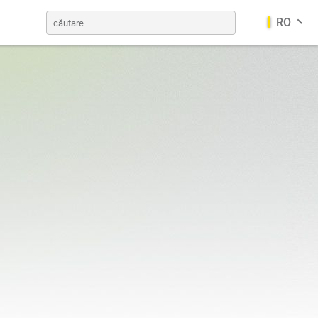
RO
rilor
Coșuri de gunoi pentru câini
germană
Stații solare
finlandeză
a o baterie. Un sistem inteligent
ateria se încarcă atunci când
entru a alimenta banca în zilele
Mese de picnic
norvegiană bokmål
mai bine la descărcări profunde,
trolit solid, ceea ce asigură o
ă în timpul zilei.
oarele strălucește. Nu vă faceți
cilor
Panouri de informare
extremă a bateriei, care
u Quick Charge 3.0. Acest lucru
itiv portabil, inclusiv: telefon,
ntru continuarea călătoriei.
însorite. Bateriile sunt concepute
Stâlpi de semnalizare
 unor computere, cum ar fi un
l efect negativ al frigului este o