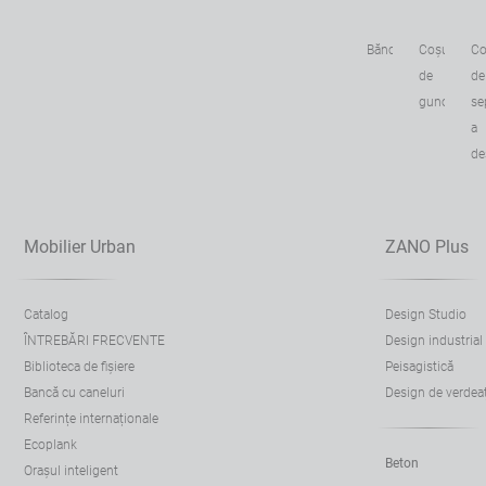
Bănci
Coșuri
Co
de
de
gunoi
se
a
de
Mobilier Urban
ZANO Plus
Catalog
Design Studio
ÎNTREBĂRI FRECVENTE
Design industrial
Biblioteca de fișiere
Peisagistică
Bancă cu caneluri
Design de verdea
Referințe internaționale
Ecoplank
Beton
Orașul inteligent