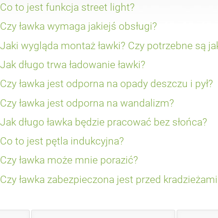
MacBook Air. Un încărcător inductiv este furnizat opțional.
reducere a capacității bateriilor; desigur, odată încălzite, capaci
Interiorul bancului este ventilat, în timp ce componentele electro
Co to jest funkcja street light?
Pe scurt, dacă soarele strălucește într-o zi rece, banca va funcț
speciale, ceea ce permite aparatului de control să mențină tem
care funcționează în zone cu climă caldă, folosim ventilație for
Funcția de iluminare stradală activează automat iluminatul de p
Czy ławka wymaga jakiejś obsługi?
și îl oprește după un anumit interval de timp. Lumina stradală n
ar fi un senzor crepuscular și, prin urmare, este fiabilă. Putem s
Banca nu necesită întreținere, odată instalată în locația aleasă,
Jaki wygląda montaż ławki? Czy potrzebne są ja
client, de exemplu, aprinderea luminii la 30 de minute după lăsar
intervenții externe.
după 4 ore.
Banca poate fi ancorată în pământ, are găuri de montare în pici
Jak długo trwa ładowanie ławki?
din cauza greutății sale proprii ridicate, dar este recomandat. B
conexiune externă. Prin urmare, Photonul poate sta în orice loc
Încărcarea de urgență de la "zero" la baterie completă durează a
Czy ławka jest odporna na opady deszczu i pył?
însorită (de exemplu, după o serie de zile înnorate). În timpul util
completă durează aproximativ cinci ore. Acest lucru nu înseam
Da, toate componentele electronice sunt protejate împotriva apei
Czy ławka jest odporna na wandalizm?
această perioadă. Sistemul de gestionare a energiei va activa în
individuale. Dacă doriți, de exemplu, ca funcția de încărcare a te
Am depus eforturi mari pentru a ne asigura că acest lucru este v
Jak długo ławka będzie pracować bez słońca?
aproape întotdeauna, acestea vor fi dezactivate ultimele și acti
utilizate fiind în principal oțel carbon/rugină și sticlă securizat
Am anticipat posibilele mijloace de devastare și am consolidat 
Presupunând că bancul este complet încărcat, temperatura amb
Co to jest pętla indukcyjna?
componente. Am testat personal soluțiile noastre în diferite mod
de grade Celsius: în versiunea de bază (încărcarea a patru telef
luminile funcționează timp de cinci ore pe zi), durata maximă d
Bucla de inducție este un dispozitiv care îi ajută pe surzi să fo
Czy ławka może mnie porazić?
În cazul versiunilor superioare, durata de funcționare depinde d
este integrată în playerul muzical.
Nu aveți de ce să vă temeți, întregul sistem funcționează cu 12 V 
Czy ławka zabezpieczona jest przed kradzieżami
siguranță. În plus, toate conexiunile sunt rezistente la apă și su
accidentale.
Da, banca este echipată cu șuruburi speciale pentru a preveni 
însăși poate fi echipată cu un modul GPS, la un cost suplimenta