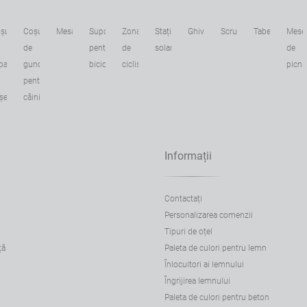
șuri
Coșuri
Mesaje
Suporturi
Zona
Stații
Ghivece
Scrumiere
Tabele
Mese
de
pentru
de
solare
de
parare
gunoi
biciclete
ciclism
picni
pentru
șeurilor
câini
Informații
Contactați
Personalizarea comenzii
Tipuri de oțel
ță
Paleta de culori pentru lemn
Înlocuitori ai lemnului
Îngrijirea lemnului
Paleta de culori pentru beton