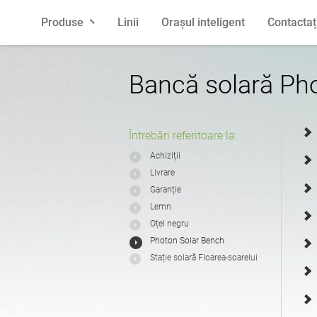
Produse
Linii
Orașul inteligent
Contactaț
Bănci
poloneză
Coșuri de
engleză
Bancă solară Ph
Mesaje
franceză
Suporturi 
spaniolă
Întrebări referitoare la:
Achiziții
Livrare
Ghivece
letonă
Scrumier
lituanian
Garanție
Lemn
Oțel negru
Pergole
estonă
Garduri
croată
Photon Solar Bench
Stație solară Floarea-soarelui
Alimentatoare
Felinare