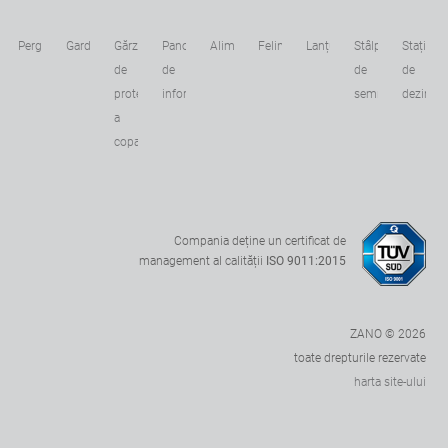
Pergole
Garduri
Gărzile
Panouri
Alimentatoare
Felinare
Lanțuri
Stâlpi
Stații
de
de
de
de
c
protecție
informare
semnalizare
dezinfec
a
copacilor
Compania deține un certificat de
management al calității
ISO 9011:2015
ZANO © 2026
toate drepturile rezervate
harta site-ului