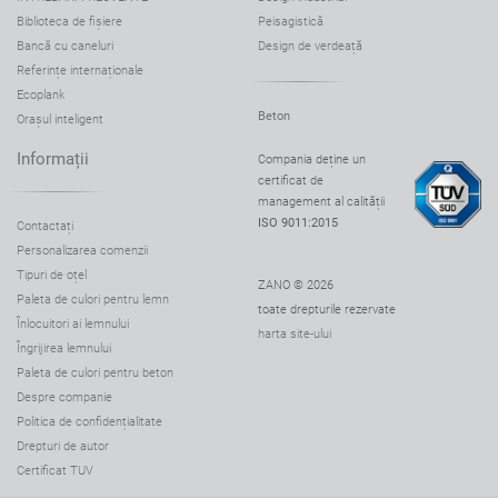
Biblioteca de fișiere
Peisagistică
Bancă cu caneluri
Design de verdeață
Referințe internaționale
Ecoplank
Beton
Orașul inteligent
Informații
Compania deține un
certificat de
management al calității
ISO 9011:2015
Contactați
Personalizarea comenzii
Tipuri de oțel
ZANO © 2026
Paleta de culori pentru lemn
toate drepturile rezervate
Înlocuitori ai lemnului
harta site-ului
Îngrijirea lemnului
Paleta de culori pentru beton
Despre companie
Politica de confidențialitate
Drepturi de autor
Certificat TUV