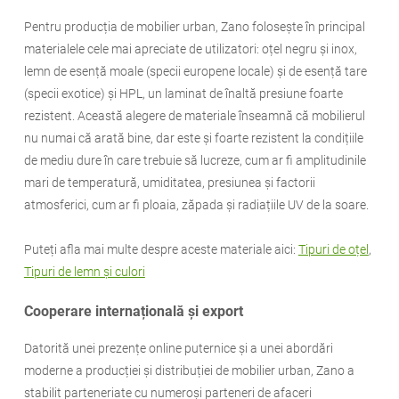
Pentru producția de mobilier urban, Zano folosește în principal
materialele cele mai apreciate de utilizatori: oțel negru și inox,
lemn de esență moale (specii europene locale) și de esență tare
(specii exotice) și HPL, un laminat de înaltă presiune foarte
rezistent. Această alegere de materiale înseamnă că mobilierul
nu numai că arată bine, dar este și foarte rezistent la condițiile
de mediu dure în care trebuie să lucreze, cum ar fi amplitudinile
mari de temperatură, umiditatea, presiunea și factorii
atmosferici, cum ar fi ploaia, zăpada și radiațiile UV de la soare.
Puteți afla mai multe despre aceste materiale aici:
Tipuri de oțel
,
Tipuri de lemn și culori
Cooperare internațională și export
Datorită unei prezențe online puternice și a unei abordări
moderne a producției și distribuției de mobilier urban, Zano a
stabilit parteneriate cu numeroși parteneri de afaceri