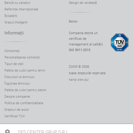
Bancă cu caneluri
Design de verdeață
Referințe internaționale
Ecoplank
Beton
Orașul inteligent
Informații
Compania deține un
certificat de
management al calității
ISO 9011:2015
Contactați
Personalizarea comenzii
Tipuri de oțel
ZANO © 2026
Paleta de culori pentru lemn
toate drepturile rezervate
Înlocuitori ai lemnului
harta site-ului
Îngrijirea lemnului
Paleta de culori pentru beton
Despre companie
Politica de confidențialitate
Drepturi de autor
Certificat TUV
DFS CENTER GRUP S.R.L.