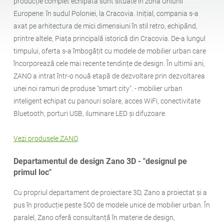
producție complet echipată sunt situate în zona Uniunii
Tabele
Mese de picnic
engleză (USA)
germană
Europene: în sudul Poloniei, la Cracovia. Inițial, compania s-a
axat pe arhitectura de mici dimensiuni în stil retro, echipând,
printre altele, Piața principală istorică din Cracovia. De-a lungul
Pergole
Garduri
franceză
spaniolă
timpului, oferta s-a îmbogățit cu modele de mobilier urban care
încorporează cele mai recente tendințe de design. În ultimii ani,
ZANO a intrat într-o nouă etapă de dezvoltare prin dezvoltarea
Gărzile de protecție a
Panouri de informare
italiană
finlandeză
copacilor
unei noi ramuri de produse "smart city". - mobilier urban
inteligent echipat cu panouri solare, acces WiFi, conectivitate
Bluetooth, porturi USB, iluminare LED și difuzoare.
Alimentatoare
Felinare
letonă
lituaniană
Vezi produsele ZANO
.
Lanțuri
Stâlpi de semnalizare
Departamentul de design Zano 3D - "designul pe
română
norvegiană bokmål
primul loc"
Cu propriul departament de proiectare 3D, Zano a proiectat și a
Stații de dezinfecție
estonă
croată
pus în producție peste 500 de modele unice de mobilier urban. În
paralel, Zano oferă consultanță în materie de design,