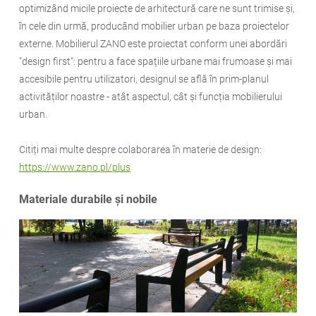
optimizând micile proiecte de arhitectură care ne sunt trimise și,
în cele din urmă, producând mobilier urban pe baza proiectelor
externe. Mobilierul ZANO este proiectat conform unei abordări
"design first": pentru a face spațiile urbane mai frumoase și mai
accesibile pentru utilizatori, designul se află în prim-planul
activităților noastre - atât aspectul, cât și funcția mobilierului
urban.
Citiți mai multe despre colaborarea în materie de design:
https://www.zano.pl/plus
Materiale durabile și nobile