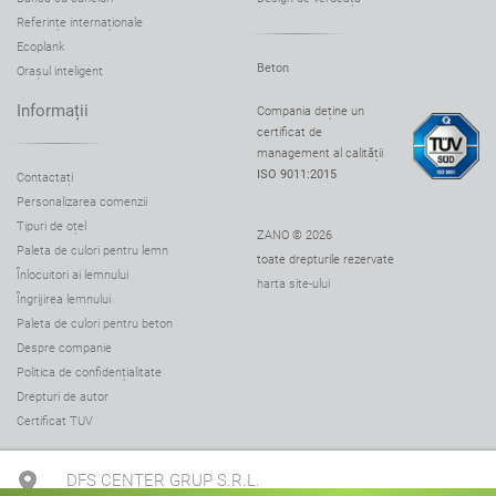
Referințe internaționale
Ecoplank
Beton
Orașul inteligent
Informații
Compania deține un
certificat de
management al calității
ISO 9011:2015
Contactați
Personalizarea comenzii
Tipuri de oțel
ZANO © 2026
Paleta de culori pentru lemn
toate drepturile rezervate
Înlocuitori ai lemnului
harta site-ului
Îngrijirea lemnului
Paleta de culori pentru beton
Despre companie
Politica de confidențialitate
Drepturi de autor
Certificat TUV
DFS CENTER GRUP S.R.L.