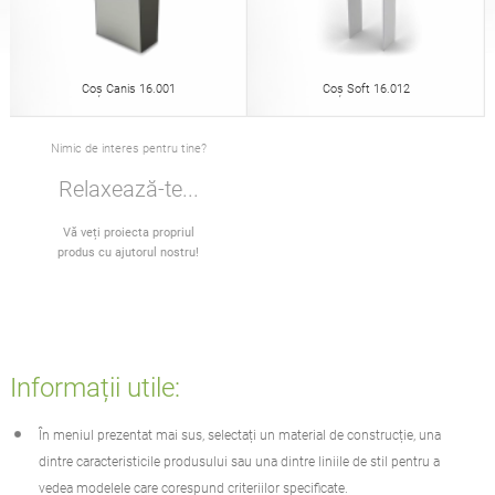
Tabele
Mese de picnic
engleză (USA)
germană
Coș Canis 16.001
Coș Soft 16.012
Pergole
Garduri
franceză
spaniolă
Nimic de interes pentru tine?
Gărzile de protecție a
Panouri de informare
Relaxează-te...
italiană
finlandeză
copacilor
Vă veți proiecta propriul
produs cu ajutorul nostru!
Alimentatoare
Felinare
letonă
lituaniană
Lanțuri
Stâlpi de semnalizare
română
norvegiană bokmål
Informații utile:
Stații de dezinfecție
În meniul prezentat mai sus, selectați un material de construcție, una
estonă
croată
dintre caracteristicile produsului sau una dintre liniile de stil pentru a
vedea modelele care corespund criteriilor specificate.