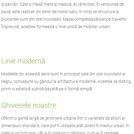
și parcări. Este o masă mare și masivă, al cărei blat, în versiunea de
bază, este realizat din lemn de molid nativ, în timp ce structura și
picioarele sunt din oțel inoxidabil. Masa completează banca travetto.
Împreună, acestea formează o linie unică de mobilier urban.
Linie modernă
Modelele din această serie sunt în principal oale din oțel inoxidabil și
negru, concepute cu gândul la arhitectura modernă. Acestea se disting
printr-o estetică subtilă bazată pe o formă simplă.
Ghivecele noastre
Oferim o gamă largă de jardiniere urbane într-o varietate de stiluri și
dimensiuni standard, care pot fi utilizate atât direct în mediul urban, în
piețe și pe trotuare, cât și în interiorul clădirilor, cum ar fi centrele