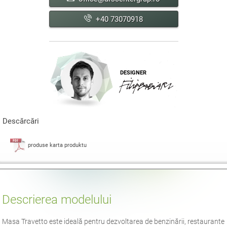
+40 73070918
DESIGNER
Descărcări
produse karta produktu
Descrierea modelului
Masa Travetto este ideală pentru dezvoltarea de benzinării, restaurante