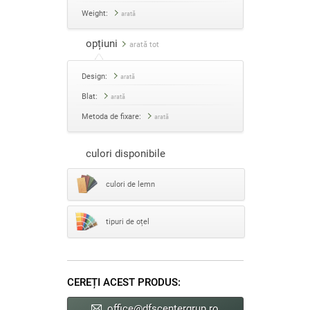
Weight:
arată
opțiuni
arată tot
Design:
arată
Blat:
arată
Metoda de fixare:
arată
culori disponibile
culori de lemn
tipuri de oțel
CEREȚI ACEST PRODUS:
office@dfscentergrup.ro