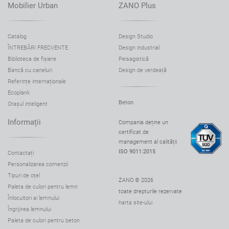
Mobilier Urban
ZANO Plus
Catalog
Design Studio
ÎNTREBĂRI FRECVENTE
Design industrial
Biblioteca de fișiere
Peisagistică
Bancă cu caneluri
Design de verdeață
Referințe internaționale
Ecoplank
Beton
Orașul inteligent
Informații
Compania deține un
certificat de
management al calității
ISO 9011:2015
Contactați
Personalizarea comenzii
Tipuri de oțel
ZANO © 2026
Paleta de culori pentru lemn
toate drepturile rezervate
Înlocuitori ai lemnului
harta site-ului
Îngrijirea lemnului
Paleta de culori pentru beton