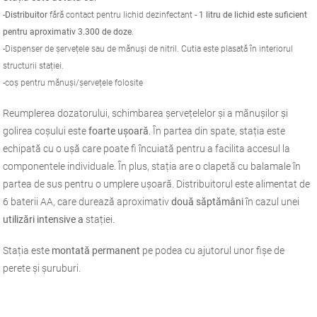
-Distribuitor
fără contact pentru lichid dezinfectant -
1 litru de lichid este suficient
pentru aproximativ 3.300 de doze
.
-Dispenser de șervețele sau de mănuși de nitril. Cutia este plasată în interiorul
structurii stației.
-coș pentru mănuși/șervețele folosite
Reumplerea dozatorului, schimbarea șervețelelor și a mănușilor și
golirea coșului este
foarte ușoară
. În partea din spate, stația este
echipată cu o ușă care poate fi încuiată pentru a facilita accesul la
componentele individuale. În plus, stația are o clapetă cu balamale în
partea de sus pentru o umplere ușoară. Distribuitorul este alimentat de
6 baterii AA, care durează aproximativ
două săptămâni
în cazul unei
utilizări intensive a
stației.
Stația este
montată permanent
pe podea cu ajutorul unor fișe de
perete și șuruburi.