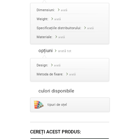
Dimensiuni:
arată
Weight:
arată
Specificațiile distribuitorului:
arată
Materiale:
arată
opțiuni
arată tot
Design:
arată
Metoda de fixare:
arată
culori disponibile
tipuri de oțel
CEREȚI ACEST PRODUS: