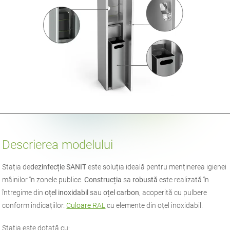
Descrierea modelului
Stația de
dezinfecție SANIT
este soluția ideală pentru menținerea igienei
mâinilor în zonele publice.
Construcția
sa
robustă
este realizată în
întregime din
oțel inoxidabil
sau
oțel carbon
, acoperită cu pulbere
conform indicațiilor.
Culoare RAL
cu elemente din oțel inoxidabil.
Stația este dotată cu: