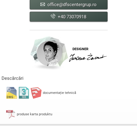
office@dfscentergrup.ro
+40 73070918
DESIGNER
Descărcări
documentație tehnică
produse karta produktu