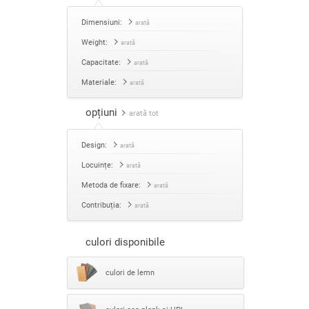
Dimensiuni:
arată
Weight:
arată
Capacitate:
arată
Materiale:
arată
opțiuni
arată tot
Design:
arată
Locuințe:
arată
Metoda de fixare:
arată
Contribuția:
arată
culori disponibile
culori de lemn