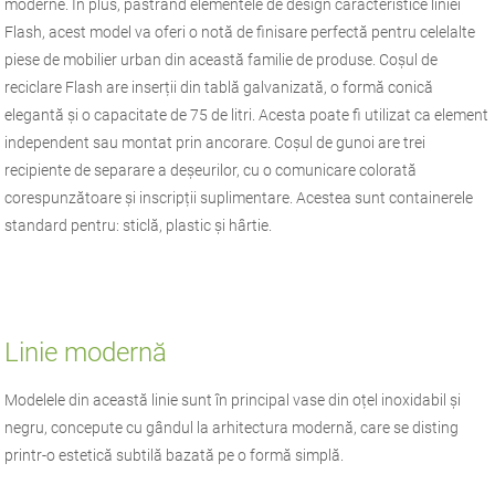
moderne. În plus, păstrând elementele de design caracteristice liniei
Flash, acest model va oferi o notă de finisare perfectă pentru celelalte
piese de mobilier urban din această familie de produse. Coșul de
reciclare Flash are inserții din tablă galvanizată, o formă conică
elegantă și o capacitate de 75 de litri. Acesta poate fi utilizat ca element
independent sau montat prin ancorare. Coșul de gunoi are trei
recipiente de separare a deșeurilor, cu o comunicare colorată
corespunzătoare și inscripții suplimentare. Acestea sunt containerele
standard pentru: sticlă, plastic și hârtie.
Linie modernă
Modelele din această linie sunt în principal vase din oțel inoxidabil și
negru, concepute cu gândul la arhitectura modernă, care se disting
printr-o estetică subtilă bazată pe o formă simplă.