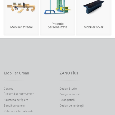
Proiecte
Mobilier stradal
personalizate
Mobilier solar
Mobilier Urban
ZANO Plus
Catalog
Design Studio
ÎNTREBĂRI FRECVENTE
Design industrial
Biblioteca de fișiere
Peisagistică
Bancă cu caneluri
Design de verdeață
Referințe internaționale