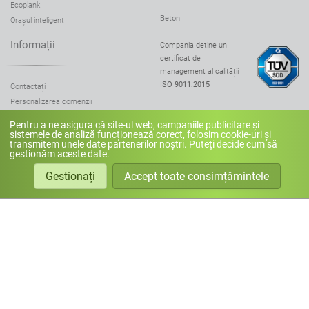
Ecoplank
Beton
Orașul inteligent
Informații
Compania deține un
certificat de
management al calității
ISO 9011:2015
Contactați
Personalizarea comenzii
Tipuri de oțel
ZANO © 2026
Pentru a ne asigura că site-ul web, campaniile publicitare și
Paleta de culori pentru lemn
sistemele de analiză funcționează corect, folosim cookie-uri și
toate drepturile rezervate
transmitem unele date partenerilor noștri. Puteți decide cum să
Înlocuitori ai lemnului
gestionăm aceste date.
harta site-ului
Îngrijirea lemnului
Gestionați
Accept toate consimțămintele
Paleta de culori pentru beton
Despre companie
Politica de confidențialitate
Drepturi de autor
Certificat TUV
DFS CENTER GRUP S.R.L.