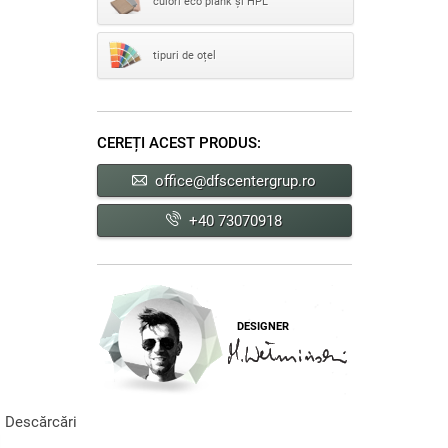
culori eco plank și HPL
tipuri de oțel
CEREȚI ACEST PRODUS:
office@dfscentergrup.ro
+40 73070918
DESIGNER
Descărcări