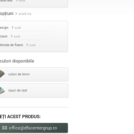
ateriale:
arată
opțiuni
arată tot
esign:
arată
caun:
arată
etoda de fixare:
arată
culori disponibile
culori de lemn
tipuri de oțel
EȚI ACEST PRODUS:
office@dfscentergrup.ro