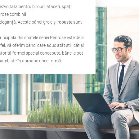
zvoltată pentru birouri, afaceri, spații
enrose combină
eleganță
. Aceste bănci grele și
robuste
sunt
principală din spatele seriei Penrose este de a
el, vă oferim bănci care aduc atât stil, cât și
torită formei special concepute, băncile pot
 asamblate în aproape orice formă.