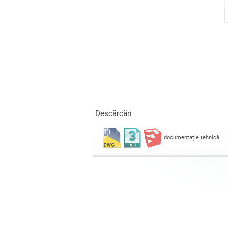
Descărcări
documentație tehnică