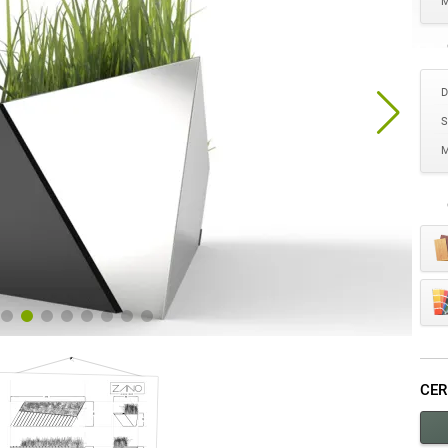
M
D
S
M
CER