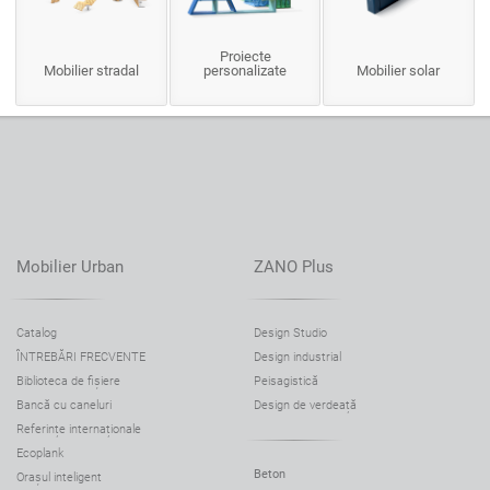
Proiecte
Mobilier stradal
personalizate
Mobilier solar
Mobilier Urban
ZANO Plus
Catalog
Design Studio
ÎNTREBĂRI FRECVENTE
Design industrial
Biblioteca de fișiere
Peisagistică
Bancă cu caneluri
Design de verdeață
Referințe internaționale
Ecoplank
Beton
Orașul inteligent