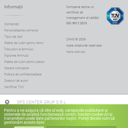
Informații
Compania deține un
certificat de
management al calității
ISO 9011:2015
Contactați
Personalizarea comenzii
Tipuri de oțel
ZANO © 2026
Paleta de culori pentru lemn
toate drepturile rezervate
Înlocuitori ai lemnului
harta site-ului
Îngrijirea lemnului
Paleta de culori pentru beton
Despre companie
Politica de confidențialitate
Drepturi de autor
Certificat TUV
DFS CENTER GRUP S.R.L.
Pentru a ne asigura că site-ul web, campaniile publicitare și
sistemele de analiză funcționează corect, folosim cookie-uri și
+40 73070918
transmitem unele date partenerilor noștri. Puteți decide cum să
gestionăm aceste date.