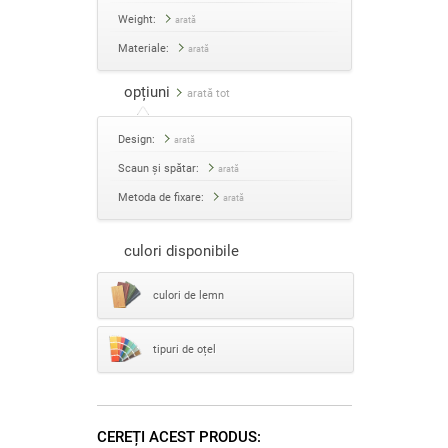
Weight:
arată
Materiale:
arată
opțiuni
arată tot
Design:
arată
Scaun și spătar:
arată
Metoda de fixare:
arată
culori disponibile
culori de lemn
tipuri de oțel
CEREȚI ACEST PRODUS: