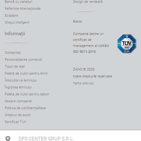
Bancă cu caneluri
Design de verdeață
Referințe internaționale
Ecoplank
Beton
Orașul inteligent
Informații
Compania deține un
certificat de
management al calității
ISO 9011:2015
Contactați
Personalizarea comenzii
Tipuri de oțel
ZANO © 2026
Paleta de culori pentru lemn
toate drepturile rezervate
Înlocuitori ai lemnului
harta site-ului
Îngrijirea lemnului
Paleta de culori pentru beton
Despre companie
Politica de confidențialitate
Drepturi de autor
Certificat TUV
DFS CENTER GRUP S.R.L.