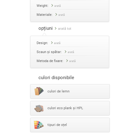
Weight:
arată
Materiale:
arată
opțiuni
arată tot
Design:
arată
Scaun și spătar:
arată
Metoda de fixare:
arată
culori disponibile
culori de lemn
culori eco plank și HPL
tipuri de oțel