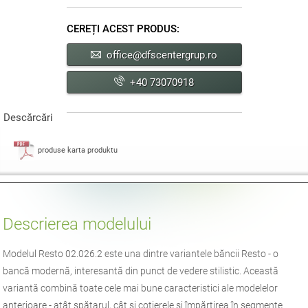
CEREȚI ACEST PRODUS:
office@dfscentergrup.ro
+40 73070918
Descărcări
produse karta produktu
Descrierea modelului
Modelul Resto 02.026.2 este una dintre variantele băncii Resto - o
bancă modernă, interesantă din punct de vedere stilistic. Această
variantă combină toate cele mai bune caracteristici ale modelelor
anterioare - atât spătarul, cât și cotierele și împărțirea în segmente