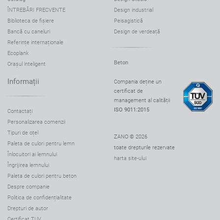
ÎNTREBĂRI FRECVENTE
Design industrial
Biblioteca de fișiere
Peisagistică
Bancă cu caneluri
Design de verdeață
Referințe internaționale
Ecoplank
Beton
Orașul inteligent
Informații
Compania deține un
certificat de
management al calității
ISO 9011:2015
Contactați
Personalizarea comenzii
Tipuri de oțel
ZANO © 2026
Paleta de culori pentru lemn
toate drepturile rezervate
Înlocuitori ai lemnului
harta site-ului
Îngrijirea lemnului
Paleta de culori pentru beton
Despre companie
Politica de confidențialitate
Drepturi de autor
Certificat TUV