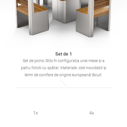
Tabele
Mese de picnic
engleză (USA)
germană
Pergole
Garduri
franceză
spaniolă
Gărzile de protecție a
Panouri de informare
italiană
finlandeză
copacilor
Set de 1
Set de picnic Stilo în configurația unei mese și a
patru fotolii cu spătar. Materiale: oțel inoxidabil și
Alimentatoare
Felinare
letonă
lituaniană
lemn de conifere de origine europeană lăcuit.
Lanțuri
Stâlpi de semnalizare
română
norvegiană bokmål
Stații de dezinfecție
1x
4x
estonă
croată